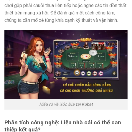
chơi gặp phải chuỗi thua liên tiếp hoặc nghe các tin đồn thất
thiệt trên mạng xã hội. Để đánh giá một cách công tâm,
chúng ta cần mổ xẻ từng khía cạnh kỹ thuật và vận hành.
Hiểu rõ về Xóc Đĩa tại Kubet
Phân tích công nghệ: Liệu nhà cái có thể can
thiệp kết quả?