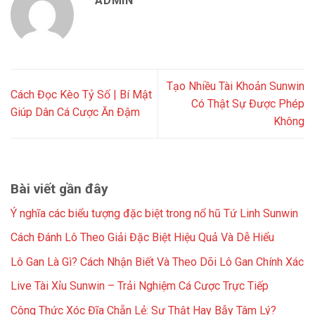
ADMIN
Tạo Nhiều Tài Khoản Sunwin
Cách Đọc Kèo Tỷ Số | Bí Mật
Có Thật Sự Được Phép
Giúp Dân Cá Cược Ăn Đậm
Không
Bài viết gần đây
Ý nghĩa các biểu tượng đặc biệt trong nổ hũ Tứ Linh Sunwin
Cách Đánh Lô Theo Giải Đặc Biệt Hiệu Quả Và Dễ Hiểu
Lô Gan Là Gì? Cách Nhận Biết Và Theo Dõi Lô Gan Chính Xác
Live Tài Xỉu Sunwin – Trải Nghiệm Cá Cược Trực Tiếp
Công Thức Xóc Đĩa Chẵn Lẻ: Sự Thật Hay Bẫy Tâm Lý?