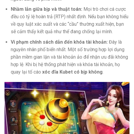
Nhầm lẫn giữa bịp và thuật toán:
Mọi trò chơi cá cược
đều có tỷ lệ hoàn trả (RTP) nhất định. Nếu bạn không hiểu
về quy luật xác suất và các “cầu” thường xuất hiện, bạn
sẽ cảm thấy kết quả như thể đang chống lại mình.
Vi phạm chính sách dẫn đến khóa tài khoản:
Đây là
nguyên nhân phổ biến nhất. Một số trường hợp lợi dụng
phần mềm gian lận và tài khoản ảo để nhận ưu đãi không
hợp lệ. Khi bị hệ thống phát hiện và khóa tài khoản, họ
quay lại tố cáo
xóc đĩa Kubet có bịp không
.