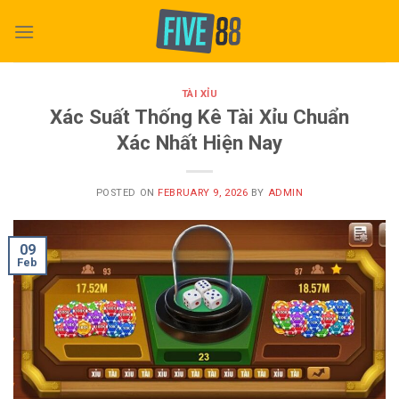
Skip
to
content
TÀI XỈU
Xác Suất Thống Kê Tài Xỉu Chuẩn
Xác Nhất Hiện Nay
POSTED ON
FEBRUARY 9, 2026
BY
ADMIN
09
Feb