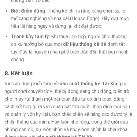
những ván “vỡ cầu”.
Biết điểm dừng:
Thống kê chỉ ra rằng càng chơi lâu, lợi
thế càng nghiêng về nhà cái (House Edge). Hãy đặt mục
tiêu lãi hàng ngày và dừng lại khi đạt được.
Tránh bẫy tâm lý:
Khi thua liên tiếp, người chơi thường
có xu hướng bỏ qua mọi
dữ liệu thống kê
để đánh tất
tay. Đây là nguyên nhân phổ biến dẫn đến thất bại nhanh
chóng.
8. Kết luận
Việc áp dụng kiến thức về
xác suất thống kê Tài Xỉu
giúp
người chơi chuyển từ vị thế bị động sang chủ động, biến trò
chơi may rủi thành một bài toán đầu tư có tính toán. Bằng
cách kết hợp giữa việc quan sát tần suất, nhận diện loại cầu
và quản lý vốn kỷ luật, bạn chắc chắn sẽ nâng cao được tỷ lệ
chiến thắng của mình. Hãy luôn nhớ rằng, trong thế giới của
những con số, sự kiên nhẫn và nhạy bén chính là chìa khóa