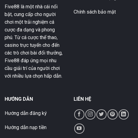
Five88 là một nhà cái nổi
Chính sách bảo mật
bật, cung cấp cho người
chơi một trải nghiệm cá
cược đa dạng và phong
phú. Từ cá cược thể thao,
casino trực tuyến cho đến
các trò chơi bài đổi thưởng,
Five88 đáp ứng mọi nhu
cầu giải trí của người chơi
với nhiều lựa chọn hấp dẫn.
HƯỚNG DẪN
LIÊN HỆ
Hướng dẫn đăng ký
Hướng dẫn nạp tiền