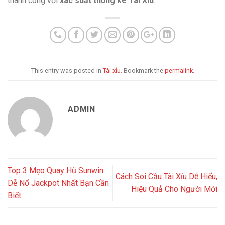
thành công với
xác suất thống kê Tài Xỉu
.
This entry was posted in
Tài xỉu
. Bookmark the
permalink
.
ADMIN
Top 3 Mẹo Quay Hũ Sunwin
Cách Soi Cầu Tài Xỉu Dễ Hiểu,
Dễ Nổ Jackpot Nhất Bạn Cần
Hiệu Quả Cho Người Mới
Biết