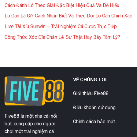
Cách Đánh Lô Theo Giải Đặc Biệt Hiệu Quả Và Dễ Hiểu
Lô Gan Là Gì? Cách Nhận Biết Và Theo Dõi Lô Gan Chính Xác
Live Tài Xỉu Sunwin – Trải Nghiệm Cá Cược Trực Tiếp
Công Thức Xóc Đĩa Chẵn Lẻ: Sự Thật Hay Bẫy Tâm Lý?
VỀ CHÚNG TÔI
Giới thiệu Five88
Điều khoản sử dụng
Five88 là một nhà cái nổi
Chính sách bảo mật
bật, cung cấp cho người
chơi một trải nghiệm cá